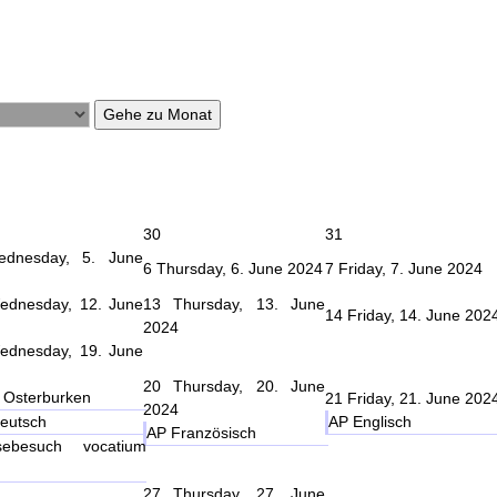
Gehe zu Monat
30
31
ednesday, 5. June
6
Thursday, 6. June 2024
7
Friday, 7. June 2024
ednesday, 12. June
13
Thursday, 13. June
14
Friday, 14. June 202
2024
ednesday, 19. June
20
Thursday, 20. June
 Osterburken
21
Friday, 21. June 202
2024
eutsch
AP Englisch
AP Französisch
sebesuch vocatium
27
Thursday, 27. June