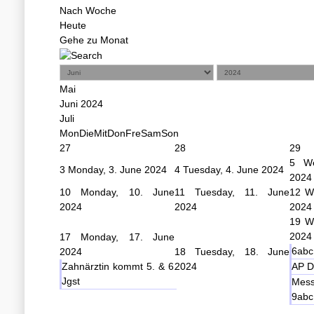
Nach Woche
Heute
Gehe zu Monat
Mai
Juni 2024
Juli
Mon
Die
Mit
Don
Fre
Sam
Son
27
28
29
5
W
3
Monday, 3. June 2024
4
Tuesday, 4. June 2024
2024
10
Monday, 10. June
11
Tuesday, 11. June
12
W
2024
2024
2024
19
W
2024
17
Monday, 17. June
6abc
2024
18
Tuesday, 18. June
Zahnärztin kommt 5. & 6.
2024
AP D
Jgst
Mes
9abc