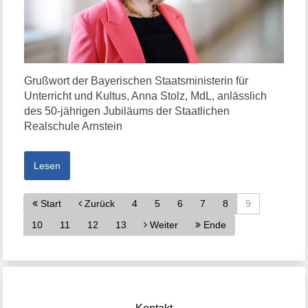
Grußwort der Bayerischen Staatsministerin für
Unterricht und Kultus, Anna Stolz, MdL, anlässlich
des 50-jährigen Jubiläums der Staatlichen
Realschule Arnstein
Lesen
Start
Zurück
4
5
6
7
8
9
10
11
12
13
Weiter
Ende